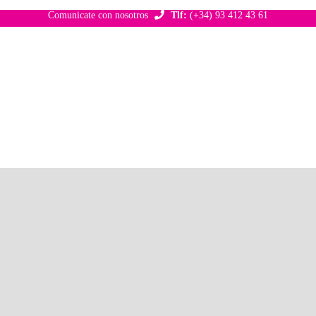
Comunicate con nosotros
Tlf:
(+34) 93 412 43 61