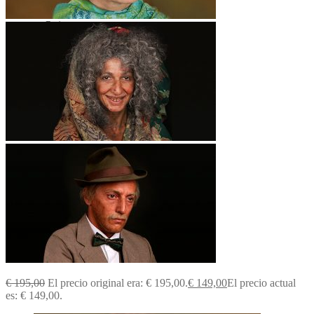
Aula virtual
Quienes somos
Contacto
€
0,00
0 productos
€
195,00
El precio original era: € 195,00.
€
149,00
El precio actual
es: € 149,00.