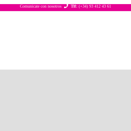
Comunicate con nosotros
Tlf:
(+34) 93 412 43 61