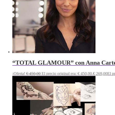
“TOTAL GLAMOUR” con Anna Cart
¡Oferta!
€
450,00
El precio original era: € 450,00.
€
269,00
El p