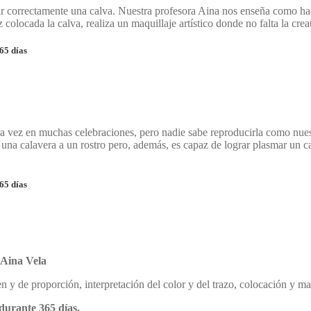
car correctamente una calva. Nuestra profesora Aina nos enseña como ha
olocada la calva, realiza un maquillaje artístico donde no falta la creat
65 días
tra vez en muchas celebraciones, pero nadie sabe reproducirla como nue
 una calavera a un rostro pero, además, es capaz de lograr plasmar un car
65 días
Aina Vela
 y de proporción, interpretación del color y del trazo, colocación y maq
durante 365 días.