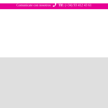
Comunicate con nosotros
Tlf:
(+34) 93 412 43 61