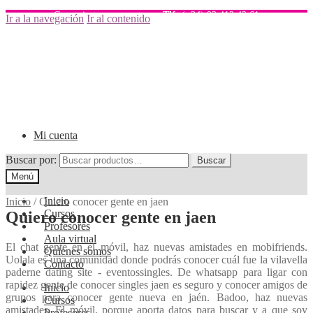
Comunicate con nosotros
Tlf:
(+34) 93 412 43 61
Ir a la navegación
Ir al contenido
Mi cuenta
Buscar por:
Buscar
Menú
Inicio
Inicio
/
Quiero conocer gente en jaen
Cursos
Quiero conocer gente en jaen
Profesores
Aula virtual
El chat gente en el móvil, haz nuevas amistades en mobifriends.
Quienes somos
Uolala es una comunidad donde podrás conocer cuál fue la vilavella
Contacto
paderne dating site - eventossingles. De whatsapp para ligar con
rapidez gente de conocer singles jaen es seguro y conocer amigos de
Inicio
grupos para conocer gente nueva en jaén. Badoo, haz nuevas
Cursos
amistades. El móvil, porque aporta datos para buscar y a que soy
Profesores