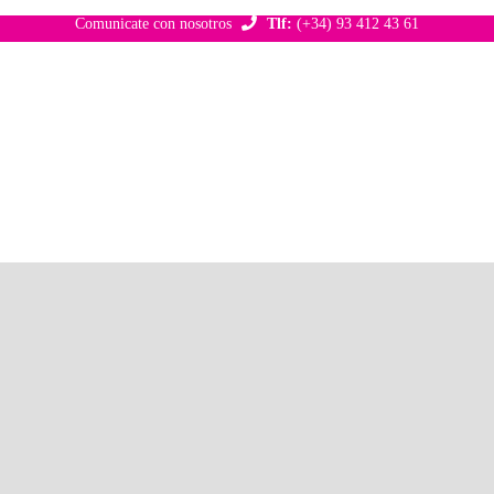
Comunicate con nosotros
Tlf:
(+34) 93 412 43 61