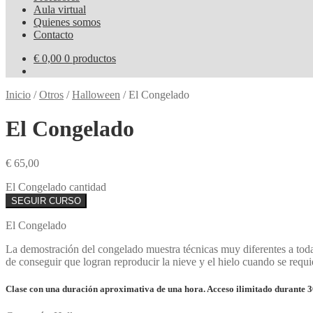
Aula virtual
Quienes somos
Contacto
€
0,00
0 productos
Inicio
/
Otros
/
Halloween
/
El Congelado
El Congelado
€
65,00
El Congelado cantidad
SEGUIR CURSO
El Congelado
La demostración del congelado muestra técnicas muy diferentes a toda
de conseguir que logran reproducir la nieve y el hielo cuando se requiere
Clase con una duración aproximativa de una hora. Acceso ilimitado durante 3