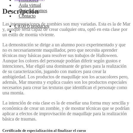
Aula virtual
Descripción
Quienes somos
Contacto
Las interpretaciones de zombies son muy variadas. Esta es la de Mar
€
0,00
0 productos
y, aunque sería capaz de crear cualquier otra, optó en esta clase por
un estilo de momia viviente.
La demostración se dirige a un alumno poco experimentado y que
no es necesariamente maquillador, pero que necesita aprender
técnicas muy básicas para resolver sus trabajos de Halloween.
Aunque los colores del personaje podrían diferir según gustos e
intenciones, Mar eligió una dominante de grises para la realización
de su caracterización, jugando con matices para crear la
ambigüedad. Los productos de maquillaje son los acuacolores pero,
además, Mar muestra y explica cuales son los productos especiales
necesarios para crear las texturas que identifican el personaje como
una momia.
La intención de esta clase es la de enseñar una forma muy sencilla y
económica de crear un zombie, y de mostrar técnicas que se podrían
aplicar a efectos de improvisación de maquillaje para la realización
básica de traumas.
Certificado de especialización al finalizar el curso