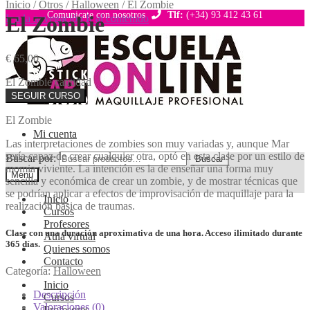
Inicio
/
Otros
/
Halloween
/
El Zombie
Comunicate con nosotros
Tlf:
(+34) 93 412 43 61
El Zombie
Ir a la navegación
Ir al contenido
€
65,00
El Zombie cantidad
SEGUIR CURSO
El Zombie
Mi cuenta
Las interpretaciones de zombies son muy variadas y, aunque Mar
sería capaz de crear cualquier otra, optó en esta clase por un estilo de
Buscar por:
Buscar
momia viviente. La intención es la de enseñar una forma muy
Menú
sencilla y económica de crear un zombie, y de mostrar técnicas que
se podrían aplicar a efectos de improvisación de maquillaje para la
Inicio
realización básica de traumas.
Cursos
Profesores
Clase con una duración aproximativa de una hora. Acceso ilimitado durante
Aula virtual
365 días.
Quienes somos
Contacto
Categoría:
Halloween
Inicio
Descripción
Cursos
Valoraciones (0)
Profesores